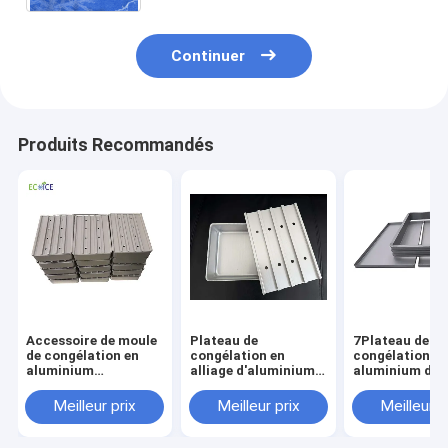
Continuer
Produits Recommandés
Accessoire de moule
Plateau de
7Plateau de
de congélation en
congélation en
congélation e
aluminium
alliage d'aluminium
aluminium de 0
recyclable
recyclable de qualité
Cadre de cong
écologique pour
alimentaire
de fruits de me
Meilleur prix
Meilleur prix
Meilleur p
équipement de
antiadhésif, nouveau
congélation
design personnalisé,
industrielle, plateau
vente directe d'usine,