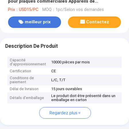
pour plaques commerciales Appareils de
congélation Plateau de congélation
Prix：USD15/PC
MOQ：1pc/Selon vos demandes
meilleur prix
Contactez
Description De Produit
Capacité
10000 pièces par mois
d'approvisionnement
Certification
CE
Conditions de
L/C, T/T
paiement
Délai de livraison
15 jours ouvrables
Le produit doit être présenté dans un
Détails d'emballage
emballage en carton
Regardez plus