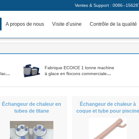
Ventes & Support :
0086--15628
A propos de nous
Visite d'usine
Contrôle de la qualité
Fabrique ECOICE 1 tonne machine
glace
à glace en flocons commerciale
 fruits
avec stockage de glace de bonne
qualité
Échangeur de chaleur en
Échangeur de chaleur à
tubes de titane
coque et tube pour piscin