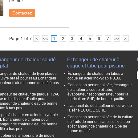
de mer
Contactez
Page 1 of 7
|<
<<
1
2
3
4
5
6
7
>>
>|
hangeur de chaleur soudé
Échangeur de chaleur à
plat
coque et tube pour piscine
angeur de chaleur de type plaque
Échangeur de chaleur en tubes à
cuivre brasé pour l'eau Échangeur
coque en acier inoxydable 316L
chaleur d'air de bonne qualité à bas
Conception personnalisée, échangeur
de chaleur à coque et tube,
angeur de chaleur de plaque HVAC
évaporateur et condensateur pour la
sé refroidisseur d'huile pour
mariculture 8HP, de bonne qualité
angeur de chaleur d'eau de bonne
L'appareil de déchauffeur de cuivre de
ité à bas prix
la série ECOICE SLHE
pes à chaleur en acier inoxydable
Conception personnalisée de la culture
L Échangeur de chaleur pour
de fruits de mer en titane, coil de tube
angeur de chaleur d'eau de bonne
et échangeur de chaleur de tube de
ité à bas prix
bonne qualité
trôleur de température de moule