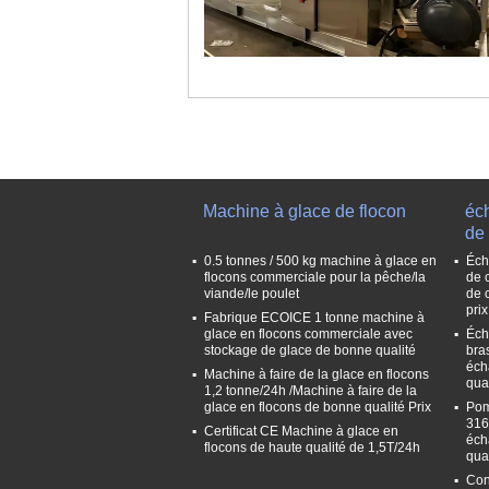
Machine à glace de flocon
éc
de 
0.5 tonnes / 500 kg machine à glace en
Éch
flocons commerciale pour la pêche/la
de 
viande/le poulet
de 
prix
Fabrique ECOICE 1 tonne machine à
glace en flocons commerciale avec
Éch
stockage de glace de bonne qualité
bra
éch
Machine à faire de la glace en flocons
qual
1,2 tonne/24h /Machine à faire de la
glace en flocons de bonne qualité Prix
Pom
316
Certificat CE Machine à glace en
éch
flocons de haute qualité de 1,5T/24h
qual
Con