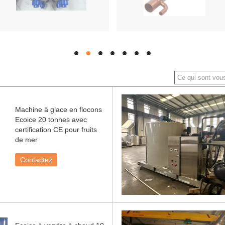
hd
hd
hd
hd
hd
hd
hd
Machine à glace en flocons
Ecoice 20 tonnes avec
certification CE pour fruits
de mer
Contactez