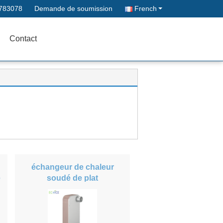
783078
Demande de soumission
French
Contact
échangeur de chaleur
e
soudé de plat