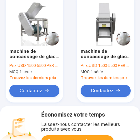
machine de
machine de
concassage de glace
concassage de glace
à usage manuel
en acier inoxydable à
Prix:
USD 1500-5500 PER SER
Prix:
USD 1500-5500 PER SER
petit bloc électrique
MOQ:
1 série
MOQ:
1 série
Trouvez les derniers prix
Trouvez les derniers prix
Contactez
Contactez
Économisez votre temps
Laissez-nous contacter les meilleurs
produits avec vous.