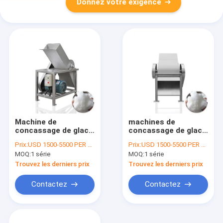
Donnez votre exigence
Machine de
machines de
concassage de glace
concassage de glace
à vendre à chaud
industrielle pour la
Prix:
USD 1500-5500 PER SER
Prix:
USD 1500-5500 PER SER
pour le concassage
découpe de blocs de
MOQ:
1 série
MOQ:
1 série
de 25 kg de glace en
glace
10 secondes
Trouvez les derniers prix
Trouvez les derniers prix
Contactez
Contactez