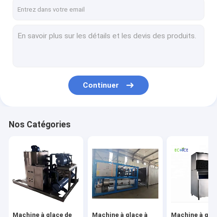
Visite d'usine
Contrôle de la qualité
Contact
Demande de soumission
Continuer
Machine à glace de flocon
Nos Catégories
Machine à glace à tubes
Machine à glaçons à cube
Plateau et panier en aluminium pour congélation
Congélateur à air forcé
Machine à glace de
Machine à glace à
Machine à gla