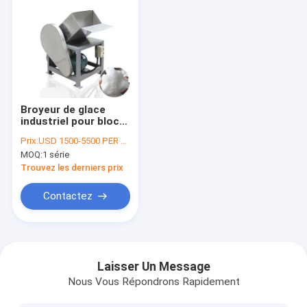
Broyeur de glace
industriel pour bloc
de glace de 100 kg
Prix:
USD 1500-5500 PER SER
MOQ:
1 série
Trouvez les derniers prix
Contactez
Aperçu
Produits
Laisser Un Message
Nous Vous Répondrons Rapidement
A propos de nous