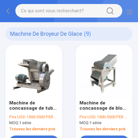
Machine De Broyeur De Glace
(9)
Machine de
Machine de
concassage de tubes
concassage de blocs
de blocs de glace
de glace pour la
Prix:
USD 1500-5500 PER SER
Prix:
USD 1500-5500 PER SER
commerciaux et
glace granulaire
MOQ:
1 série
MOQ:
1 série
industriels
Trouvez les derniers prix
Trouvez les derniers prix