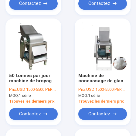
Contactez
Contactez
50 tonnes par jour
Machine de
machine de broyage
concassage de glace
de glace industrielle
en acier inoxydable
Prix:
USD 1500-5500 PER SER
Prix:
USD 1500-5500 PER SER
Pour l'utilisation de
pour le bloc de glace,
MOQ:
1 série
MOQ:
1 série
blocs de glace
la glace en tube, la
glace en cube
Trouvez les derniers prix
Trouvez les derniers prix
Contactez
Contactez