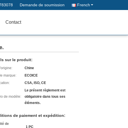
783078
Demande de soumission
French
Contact
e.
ls sur le produit:
'origine:
Chine
e marque:
ECOICE
cation:
CSA, ISO, CE
Le présent règlement est
o de modèle:
obligatoire dans tous ses
éléments.
itions de paiement et expédition:
ité de
1 PC