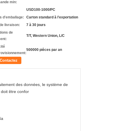
ande min:
USD100-1000/PC
ls d'emballage:
Carton standard à l'exportation
de livraison:
7 à 30 jours
tions de
T/T, Western Union, L/C
ent:
ité
500000 pièces par an
rovisionnement:
Contactez
raitement des données, le système de
doit être confor
4a