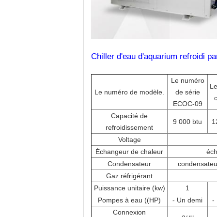
Chiller d'eau d'aquarium refroidi pa
Le numéro
Le
Le numéro de modèle.
de série
ECOC-09
Capacité de
9 000 btu
1
refroidissement
Voltage
Échangeur de chaleur
éch
Condensateur
condensateur
Gaz réfrigérant
Puissance unitaire (kw)
1
Pompes à eau ((HP)
- Un demi
-
Connexion