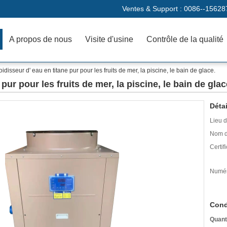
Ventes & Support :
0086--15628
A propos de nous
Visite d'usine
Contrôle de la qualité
oidisseur d' eau en titane pur pour les fruits de mer, la piscine, le bain de glace.
pur pour les fruits de mer, la piscine, le bain de glac
Détai
Lieu d
Nom d
Certifi
Numér
Cond
Quant