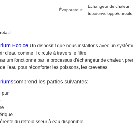
Échangeur de chaleur
Évaporateur:
tube/enveloppe/enroule
otatif
arium Ecoice
Un dispositif que nous installons avec un système 
ir d'eau comme il circule à travers le filtre.
quarium fonctionne par le processus d'échangeur de chaleur, pren
e l'eau pour réconforter les poissons, les crevettes.
ariums
comprend les parties suivantes:
 pur.
e
re
érique
férente du refroidisseur à eau disponible