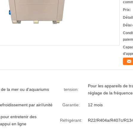
comm
Prix:
Détai
Délai 
Condi
paiem
Capac
d'app
Pour les appareils de t
s de la mer ou d'aquariums
tension:
réglage de la fréquence 
efroidissement par air//unité
Garantie:
12 mois
 pour entretenir des
Réfrigérant:
R22/R404a/R407c/R13
 appui en ligne