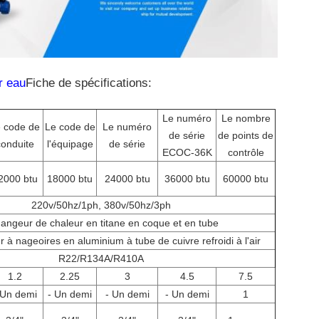
r eau
Fiche de spécifications:
Le numéro
Le nombre
 code de
Le code de
Le numéro
de série
de points de
conduite
l'équipage
de série
ECOC-36K
contrôle
2000 btu
18000 btu
24000 btu
36000 btu
60000 btu
220v/50hz/1ph, 380v/50hz/3ph
angeur de chaleur en titane en coque et en tube
 à nageoires en aluminium à tube de cuivre refroidi à l'air
R22/R134A/R410A
1.2
2.25
3
4.5
7.5
 Un demi
- Un demi
- Un demi
- Un demi
1