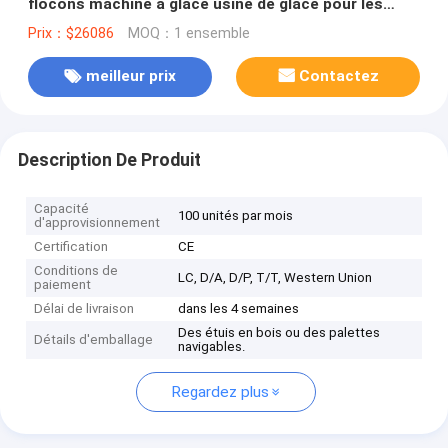
flocons machine à glace usine de glace pour les
marchés du poisson
Prix：$26086
MOQ：1 ensemble
meilleur prix
Contactez
Description De Produit
Capacité
100 unités par mois
d'approvisionnement
Certification
CE
Conditions de
LC, D/A, D/P, T/T, Western Union
paiement
Délai de livraison
dans les 4 semaines
Des étuis en bois ou des palettes
Détails d'emballage
navigables.
Regardez plus