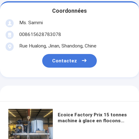
Coordonnées
Ms. Sammi
008615628783078
Rue Hualong, Jinan, Shandong, Chine
Contactez
Ecoice Factory Prix 15 tonnes
machine à glace en flocons
machine à glace usine de glace
pour les marchés du poisson