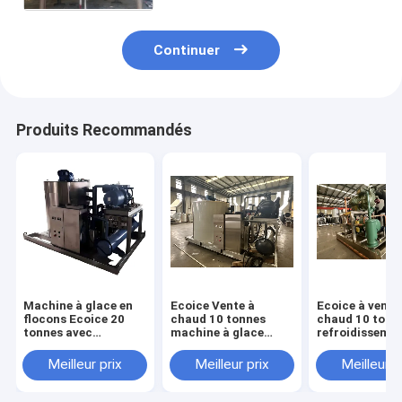
Continuer
Produits Recommandés
Machine à glace en
Ecoice Vente à
Ecoice à vendr
flocons Ecoice 20
chaud 10 tonnes
chaud 10 tonn
tonnes avec
machine à glace
refroidissemen
certification CE pour
industrielle à flocons
air/eauFlake I
fruits de mer
d'eau de mer
Machine Floco
Meilleur prix
Meilleur prix
Meilleur p
machine à glace à
neige machine
flocons pour frais
glace en acier
frais
inoxydable 30