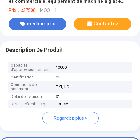
et commerciale, équipement de machine à glace
tubulaire 10t 15t 20t 30t par jour
Prix：$37500
MOQ：1
meilleur prix
Contactez
Description De Produit
Capacité
10000
d'approvisionnement
Certification
CE
Conditions de
T/T, LC
paiement
Délai de livraison
31
Détails d'emballage
13CBM
Regardez plus