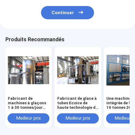
Continuer
Produits Recommandés
Fabricant de
Fabricant de glace à
Une machine
machines à glaçons
tubes Ecoice de
intégrée de 5 
1 à 30 tonnes/jour
haute technologie de
10 tonnes 20 
Machine à glaçons
10 tonnes avec
30 tonnes par 
industriels à vendre
certificat CE
mm grande ma
Meilleur prix
Meilleur prix
Meilleur p
à bon prix
Machine industrielle
automatique d
de fabrication de
fabrication de
glace à colonne
à tubes industr
solide pour
haute efficacit