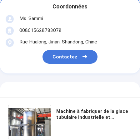
Coordonnées
Ms. Sammi
008615628783078
Rue Hualong, Jinan, Shandong, Chine
Contactez
Machine à fabriquer de la glace
tubulaire industrielle et
commerciale, équipement de
machine à glace tubulaire 10t
15t 20t 30t par jour