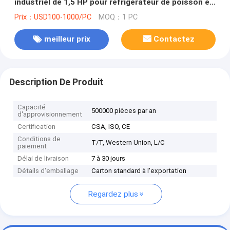
industriel de 1,5 HP pour réfrigérateur de poisson et
fruits de mer
Prix：USD100-1000/PC
MOQ：1 PC
meilleur prix
Contactez
Description De Produit
Capacité
500000 pièces par an
d'approvisionnement
Certification
CSA, ISO, CE
Conditions de
T/T, Western Union, L/C
paiement
Délai de livraison
7 à 30 jours
Détails d'emballage
Carton standard à l'exportation
Regardez plus