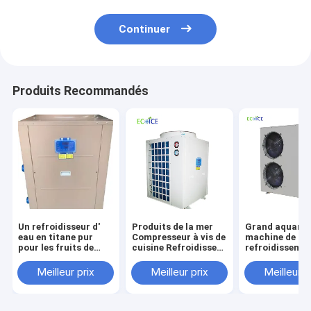
Continuer
Produits Recommandés
Un refroidisseur d'
Produits de la mer
Grand aquari
eau en titane pur
Compresseur à vis de
machine de
pour les fruits de
cuisine Refroidisseur
refroidissement
mer, la piscine, le
d'eau à bon prix
eau refroidie pa
bain de glace.
Fabrication 1p pour
eau Aqua Plat
Meilleur prix
Meilleur prix
Meilleur p
refroidissement à
refroidisseur 
l'eau à bas prix
refroidissement
eau avec un pr