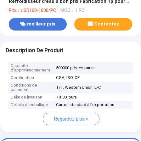
Refroidisseur d'eau à bon prix Fabrication 1p pour
refroidissement à l'eau à bas prix
Prix：USD100-1000/PC
MOQ：1 PC
meilleur prix
Contactez
Description De Produit
Capacité
500000 pièces par an
d'approvisionnement
Certification
CSA, ISO, CE
Conditions de
T/T, Western Union, L/C
paiement
Délai de livraison
7 à 30 jours
Détails d'emballage
Carton standard à l'exportation
Regardez plus