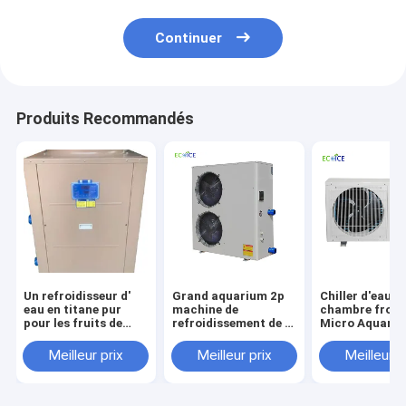
Continuer
Produits Recommandés
Un refroidisseur d'
Grand aquarium 2p
Chiller d'eau d
eau en titane pur
machine de
chambre froid
pour les fruits de
refroidissement de l'
Micro Aquari
mer, la piscine, le
eau refroidie par l'
personnalisé 1
bain de glace.
eau Aqua Plate
Portable refroi
Meilleur prix
Meilleur prix
Meilleur p
refroidisseur pour
l'eau pour le
refroidissement de l'
refroidissemen
eau avec un prix bas
l'eau à bas pri