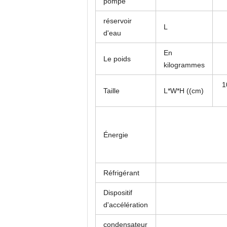
pompe
réservoir
L
d'eau
En
Le poids
kilogrammes
1
Taille
L*W*H ((cm)
Énergie
Réfrigérant
Dispositif
d'accélération
condensateur