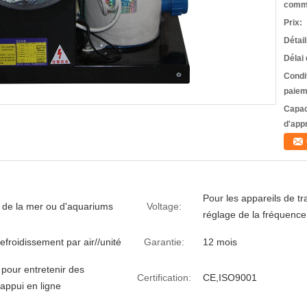
comm
Prix:
Détai
Délai 
Condi
paiem
Capac
d'app
Pour les appareils de t
s de la mer ou d'aquariums
Voltage:
réglage de la fréquence 
efroidissement par air//unité
Garantie:
12 mois
 pour entretenir des
Certification:
CE,ISO9001
 appui en ligne