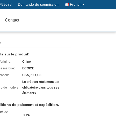
783078
Demande de soumission
French
Contact
é
ls sur le produit:
'origine:
Chine
e marque:
ECOICE
cation:
CSA, ISO, CE
Le présent règlement est
o de modèle:
obligatoire dans tous ses
éléments.
itions de paiement et expédition:
ité de
1 PC