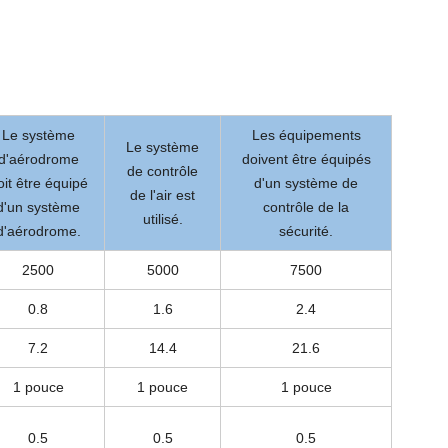
Le système
Les équipements
Le système
d'aérodrome
doivent être équipés
de contrôle
oit être équipé
d'un système de
de l'air est
d'un système
contrôle de la
utilisé.
d'aérodrome.
sécurité.
2500
5000
7500
0.8
1.6
2.4
7.2
14.4
21.6
1 pouce
1 pouce
1 pouce
0.5
0.5
0.5